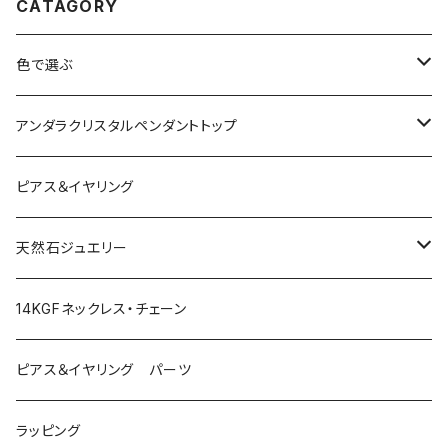
CATAGORY
色で選ぶ
ブルー
アンダラクリスタルペンダントトップ
ピンク
Amber
ピアス＆イヤリング
レッド
Angel Aura
天然石ジュエリー
イエロー
Angel Aura Cismic Ice
ハーキマーダイヤモンド
14KGFネックレス・チェーン
グリーン
Angel Aura Pink
ブラックガーデンスモーキークォーツ
ピアス＆イヤリング パーツ
オレンジ
Azul Elysium
サンストーン
ラッピング