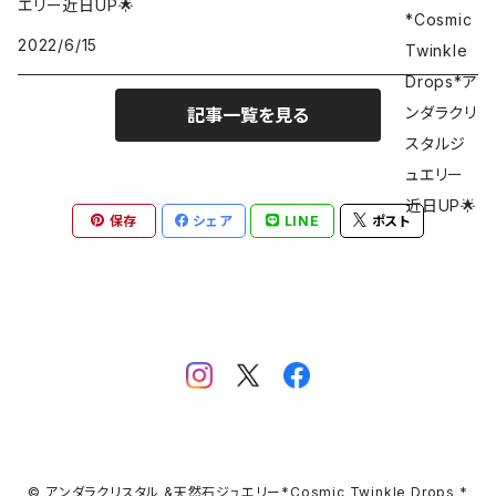
エリー近日UP🌟
Desert Rose
2022/6/15
Dragons Blood
記事一覧を見る
Emerald
保存
シェア
LINE
ポスト
Electric Blue
Elestial sapphire
Forte Verita
Gold Green
© アンダラクリスタル &天然石ジュエリー*Cosmic Twinkle Drops *