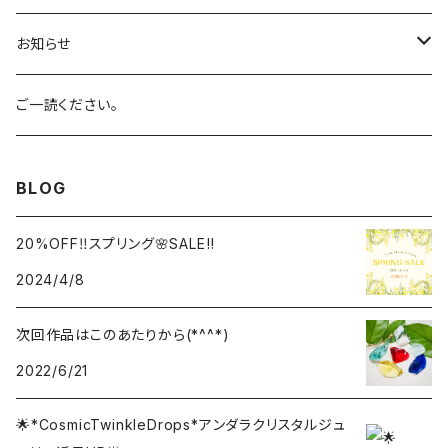
ホワイト
Aqua
ルチルクォーツ
お知らせ
バイオレット
Celestial Gold
アーカンソー産スモーキークォーツ
SALE!
ご一読ください。
ブラック
Eternal Spring
ローズクォーツ
BLOG
マルチカラー
Celestial Heart
ピンクトルマリン
20%OFF‼︎スプリング🌸SALE‼︎
2024/4/8
レアカラー
Celestial Sapphire
アクアマリン
次回作品はこのあたりから(*^^*)
Cosmic Ice
シトリン
2022/6/21
Cyan Angel
🌟*CosmicTwinkleDrops*アンダラクリスタルジュ