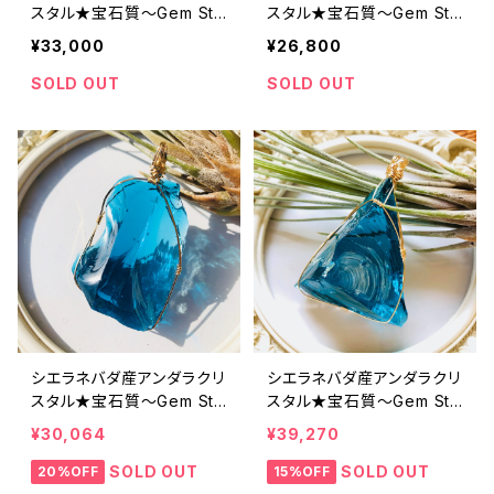
スタル★宝石質～Gem Sta
スタル★宝石質～Gem Sta
r light Elestial sapphire
r light Elestial sapphire
¥33,000
¥26,800
～【世界で1つだけのアンダ
～【世界で1つだけのアンダ
ラペンダントトップ】
ラペンダントトップ】
SOLD OUT
SOLD OUT
シエラネバダ産アンダラクリ
シエラネバダ産アンダラクリ
スタル★宝石質～Gem Sta
スタル★宝石質～Gem Sta
r light Elestial sapphire
r light ～【世界で1つだけの
¥30,064
¥39,270
～【世界で1つだけのアンダ
アンダラペンダントトップ】
ラペンダントトップ】
SOLD OUT
SOLD OUT
20%OFF
15%OFF