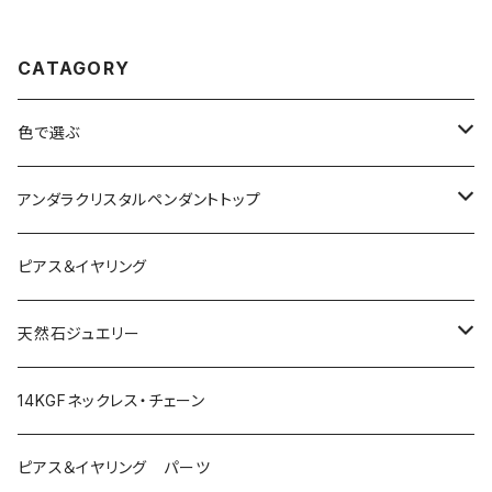
CATAGORY
色で選ぶ
ブルー
アンダラクリスタルペンダントトップ
ピンク
Amber
ピアス＆イヤリング
レッド
Angel Aura
天然石ジュエリー
イエロー
Angel Aura Cismic Ice
ハーキマーダイヤモンド
14KGFネックレス・チェーン
グリーン
Angel Aura Pink
ブラックガーデンスモーキークォーツ
ピアス＆イヤリング パーツ