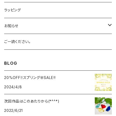
オレンジ
Azul Elysium
サンストーン
ラッピング
ホワイト
Aqua
ルチルクォーツ
お知らせ
バイオレット
Celestial Gold
アーカンソー産スモーキークォーツ
SALE!
ご一読ください。
ブラック
Eternal Spring
ローズクォーツ
BLOG
マルチカラー
Celestial Heart
ピンクトルマリン
20%OFF‼︎スプリング🌸SALE‼︎
2024/4/8
レアカラー
Celestial Sapphire
アクアマリン
次回作品はこのあたりから(*^^*)
Cosmic Ice
シトリン
2022/6/21