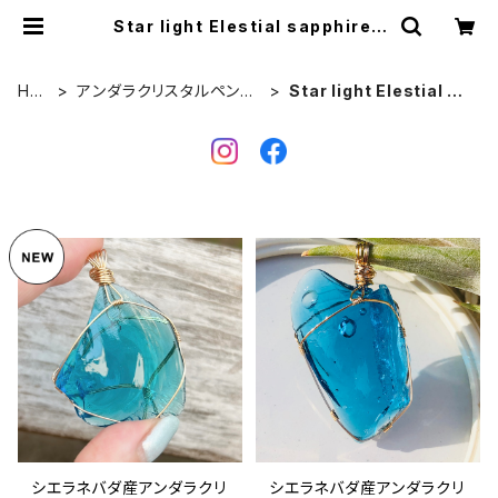
Star light Elestial sapphire |
アンダラクリスタル &天然石ジュエリ
ー*Cosmic Twinkle Drops *
HO
アンダラクリスタルペンダ
Star light Elestial sa
ME
ントトップ
pphire
シエラネバダ産アンダラクリ
シエラネバダ産アンダラクリ