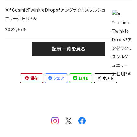
Cyan Angel
🌟*CosmicTwinkleDrops*アンダラクリスタルジュ
エリー近日UP🌟
Desert Rose
2022/6/15
Dragons Blood
記事一覧を見る
Emerald
保存
シェア
LINE
ポスト
Electric Blue
Elestial sapphire
Forte Verita
Gold Green