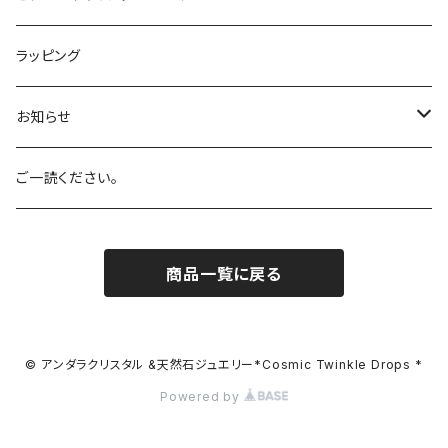
オレンジ
Azul Elysium
サンストーン
ラッピング
ホワイト
Aqua
ルチルクォーツ
お知らせ
バイオレット
Celestial Gold
アーカンソー産スモーキークォーツ
SALE!
ご一読ください。
ブラック
Eternal Spring
ローズクォーツ
商品一覧に戻る
マルチカラー
Celestial Heart
ピンクトルマリン
レアカラー
Celestial Sapphire
アクアマリン
© アンダラクリスタル &天然石ジュエリー*Cosmic Twinkle Drops *
Powered by
Cosmic Ice
シトリン