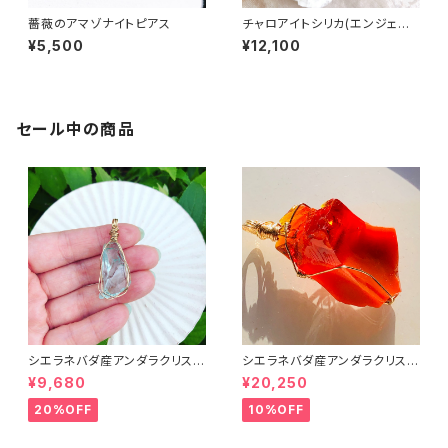
薔薇のアマゾナイトピアス
チャロアイトシリカ(エンジェル
シリカ)*14kgfペンダントトップ
¥5,500
¥12,100
セール中の商品
シエラネバダ産アンダラクリスタ
シエラネバダ産アンダラクリスタ
ル★宝石質～Gem Cyan Ang
ル★宝石質～Gem Rare Lem
¥9,680
¥20,250
el～【世界で1つだけのアンダラ
urian Sunrise～【世界で1つだ
ペンダントトップ】
けのアンダラペンダントトップ】
20%OFF
10%OFF