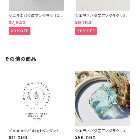
シエラネバダ産アンダラクリスタ
シエラネバダ産アンダラクリスタ
ル★宝石質~Gem Heart of G
ル★宝石質～Gem Raspberr
¥7,840
¥9,104
od With Pink~【世界で1つだけ
y ～【世界で1つだけのアンダラ
のアンダラクリスタルペンダン
ペンダントトップ】
20%OFF
20%OFF
ト】
その他の商品
＜option＞14kgfペンダント仕
シエラネバダ産アンダラクリスタ
上げ★ おまかせオーダー +11,
ル★宝石質～Gem Cyan Ang
¥11,000
¥55,000