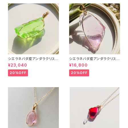
シエラネバダ産アンダラクリスタ
シエラネバダ産アンダラクリスタ
ル★～Gem Eternal Spring～
ル★宝石質～Gem Hart Of G
¥23,040
¥16,800
【世界で1つだけのアンダラペン
ot Wthi Pink～【世界で1つだ
ダントトップ】
けのアンダラペンダントトップ】
20%OFF
20%OFF