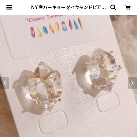
NY産ハーキマーダイヤモンドピアス
＜Silver 925＞ | アンダラクリスタ
ル &天然石ジュエリー*Cosmic Tw
inkle Drops *