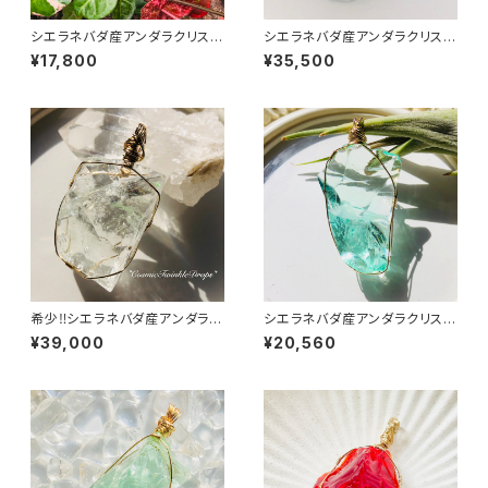
シエラネバダ産アンダラクリスタ
シエラネバダ産アンダラクリスタ
ル★～Gem Banded Angel A
ル★～Gem Ether Mint～【世
¥17,800
¥35,500
ura Ether Mint～【世界で1つだ
界で1つだけのアンダラペンダン
けのアンダラペンダントトップ】
トトップ】
希少‼シエラネバダ産アンダラク
シエラネバダ産アンダラクリスタ
リスタル★宝石質～Gem Cos
ル★～Gem AA Mint～【世界
¥39,000
¥20,560
mic Ice Mint～【世界で1つだ
で1つだけのアンダラペンダント
けのアンダラクリスタルペンダン
トップ】
ト】