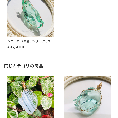
シエラネバダ産アンダラクリスタ
ル★～Gem Ether Mint～【世
¥37,400
界で1つだけのアンダラペンダン
トトップ】
同じカテゴリの商品