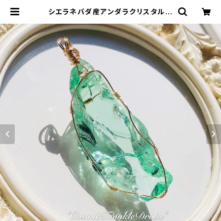
シエラネバダ産アンダラクリスタル★
～Gem Ether Mint～【世界で1つだ
けのアンダラペンダントトップ】 | ア
ンダラクリスタル &天然石ジュエリー
*Cosmic Twinkle Drops *