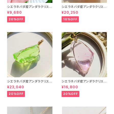
シエラネバダ産アンダラクリスタ
シエラネバダ産アンダラクリスタ
ル★宝石質～Gem Cyan Ang
ル★宝石質～Gem Rare Lem
¥9,680
¥20,250
el～【世界で1つだけのアンダラ
urian Sunrise～【世界で1つだ
ペンダントトップ】
けのアンダラペンダントトップ】
20%OFF
10%OFF
シエラネバダ産アンダラクリスタ
シエラネバダ産アンダラクリスタ
ル★～Gem Eternal Spring～
ル★宝石質～Gem Hart Of G
¥23,040
¥16,800
【世界で1つだけのアンダラペン
ot Wthi Pink～【世界で1つだ
ダントトップ】
けのアンダラペンダントトップ】
20%OFF
20%OFF