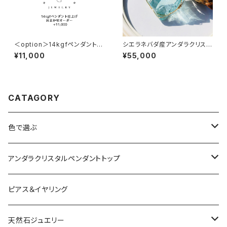
＜option＞14kgfペンダント仕
シエラネバダ産アンダラクリスタ
上げ★ おまかせオーダー +11,
ル★宝石質～Gem Cyan Ang
¥11,000
¥55,000
000円
el～【世界で1つだけのアンダラ
ペンダントトップ】
CATAGORY
色で選ぶ
ブルー
アンダラクリスタルペンダントトップ
ピンク
Amber
ピアス＆イヤリング
レッド
Angel Aura
天然石ジュエリー