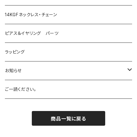
イエロー
Angel Aura Cismic Ice
ハーキマーダイヤモンド
14KGFネックレス・チェーン
グリーン
Angel Aura Pink
ブラックガーデンスモーキークォーツ
ピアス＆イヤリング パーツ
オレンジ
Azul Elysium
サンストーン
ラッピング
ホワイト
Aqua
ルチルクォーツ
お知らせ
バイオレット
Celestial Gold
アーカンソー産スモーキークォーツ
SALE!
ご一読ください。
ブラック
Eternal Spring
ローズクォーツ
商品一覧に戻る
マルチカラー
Celestial Heart
ピンクトルマリン