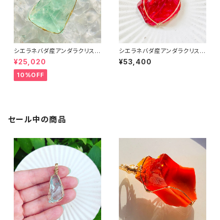
シエラネバダ産アンダラクリスタ
シエラネバダ産アンダラクリスタ
ル★～Gem Ether Mint～【世
ル ★宝石質~Gem Lemurian
¥25,020
¥53,400
界で1つだけのアンダラペンダン
Sunrise ~ 【世界で1つだけのア
トトップ】セドナ・ベルロックエネ
ンダラペンダントトップ】
10%OFF
ルギーチャージ
セール中の商品