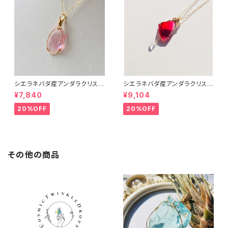
シエラネバダ産アンダラクリスタ
シエラネバダ産アンダラクリスタ
ル★宝石質~Gem Heart of G
ル★宝石質～Gem Raspberr
¥7,840
¥9,104
od With Pink~【世界で1つだけ
y ～【世界で1つだけのアンダラ
のアンダラクリスタルペンダン
ペンダントトップ】
20%OFF
20%OFF
ト】
その他の商品