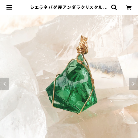
シエラネバダ産アンダラクリスタル★
宝石質～Gem Emerald Sift～【世
界で1つだけのアンダラペンダントトッ
プ】 | アンダラクリスタル &天然石ジ
ュエリー*Cosmic Twinkle Drop
s *