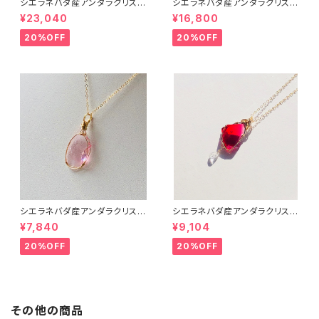
シエラネバダ産アンダラクリスタ
シエラネバダ産アンダラクリスタ
ル★～Gem Eternal Spring～
ル★宝石質～Gem Hart Of G
¥23,040
¥16,800
【世界で1つだけのアンダラペン
ot Wthi Pink～【世界で1つだ
ダントトップ】
けのアンダラペンダントトップ】
20%OFF
20%OFF
シエラネバダ産アンダラクリスタ
シエラネバダ産アンダラクリスタ
ル★宝石質~Gem Heart of G
ル★宝石質～Gem Raspberr
¥7,840
¥9,104
od With Pink~【世界で1つだけ
y ～【世界で1つだけのアンダラ
のアンダラクリスタルペンダン
ペンダントトップ】
20%OFF
20%OFF
ト】
その他の商品