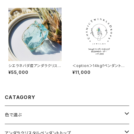
シエラネバダ産アンダラクリスタ
＜option＞14kgfペンダント仕
ル★宝石質～Gem Cyan Ang
上げ★ おまかせオーダー +11,
¥55,000
¥11,000
el～【世界で1つだけのアンダラ
000円
ペンダントトップ】
CATAGORY
色で選ぶ
ブルー
アンダラクリスタルペンダントトップ