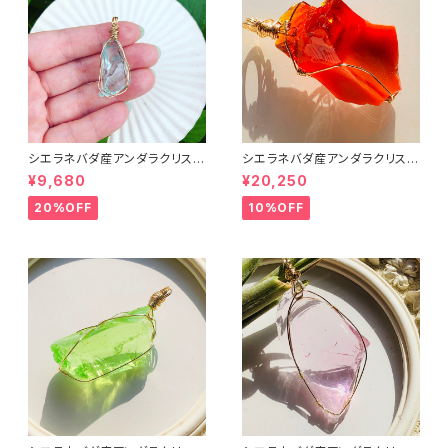
シエラネバダ産アンダラクリスタ
シエラネバダ産アンダラクリスタ
ル★宝石質～Gem Cyan Ang
ル★宝石質～Gem Rare Lem
¥9,680
¥20,250
el～【世界で1つだけのアンダラ
urian Sunrise～【世界で1つだ
ペンダントトップ】
けのアンダラペンダントトップ】
20%OFF
10%OFF