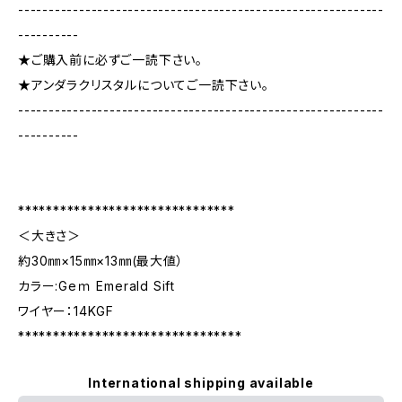
------------------------------------------------------------
----------
★ご購入前に必ずご一読下さい。
★アンダラクリスタルについてご一読下さい。
------------------------------------------------------------
----------
*******************************
＜大きさ＞
約30㎜×15㎜×13㎜(最大値）
カラー:Geｍ Emerald Sift
ワイヤー：14KGF
********************************
International shipping available