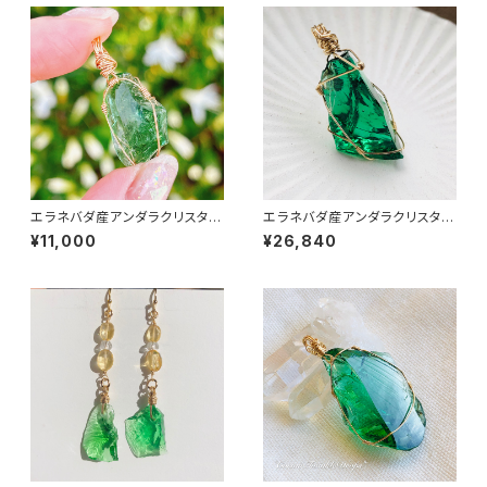
エラネバダ産アンダラクリスタル
エラネバダ産アンダラクリスタル
★宝石質～Gem Emerald Sif
★宝石質～Gem Emerald Sif
¥11,000
¥26,840
t～ 【世界で1つだけのアンダラ
t～ 【世界で1つだけのアンダラ
ペンダントトップ】
ペンダントトップ】※50cm14kg
fチェーン付き