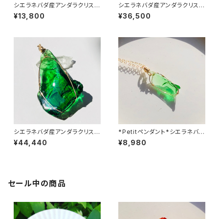
シエラネバダ産アンダラクリスタ
シエラネバダ産アンダラクリスタ
ル ★宝石質～Gem Emerald
ル★宝石質～Gem Emerald S
¥13,800
¥36,500
Sift～ 【世界で1つだけのアンダ
ift～【世界で1つだけのアンダラ
ラクリスタルピアス】 ※ピアス＆
ペンダントトップ】
イヤリング金具変更可能
シエラネバダ産アンダラクリスタ
*Petitペンダント*シエラネバダ
ル★宝石質～Gem Emerald S
産アンダラクリスタル★宝石質~
¥44,440
¥8,980
ift～【世界で1つだけのアンダラ
Gem Emerald shift~【世界で
ペンダントトップ】
1つだけのアンダラペンダントト
ップ】
セール中の商品