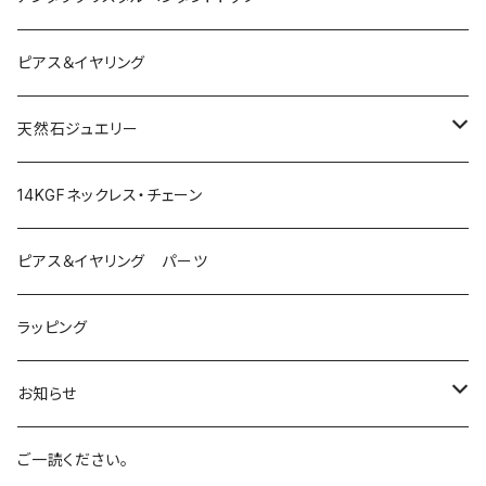
ピンク
Amber
ピアス＆イヤリング
レッド
Angel Aura
天然石ジュエリー
イエロー
Angel Aura Cismic Ice
ハーキマーダイヤモンド
14KGFネックレス・チェーン
グリーン
Angel Aura Pink
ブラックガーデンスモーキークォーツ
ピアス＆イヤリング パーツ
オレンジ
Azul Elysium
サンストーン
ラッピング
ホワイト
Aqua
ルチルクォーツ
お知らせ
バイオレット
Celestial Gold
アーカンソー産スモーキークォーツ
SALE!
ご一読ください。