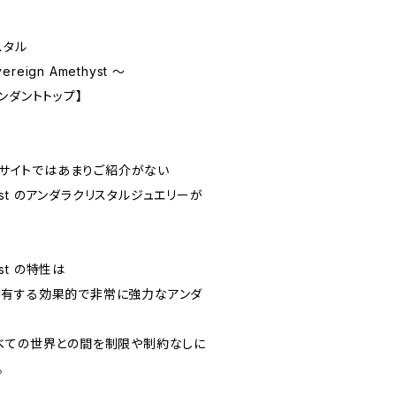
スタル
reign Amethyst ～
ンダントトップ】
ps*のサイトではあまりご紹介がない
methyst のアンダラクリスタルジュエリーが
hyst の特性は
を有する効果的で非常に強力なアンダ
べての世界との間を制限や制約なしに
。