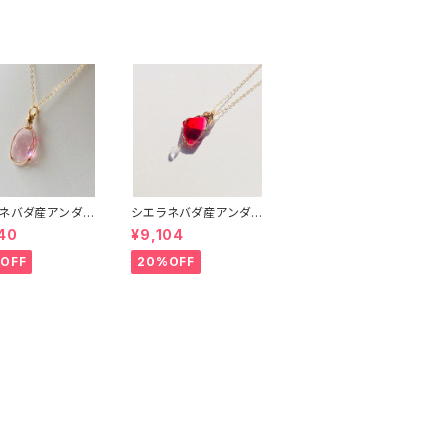
ネバダ産アンダラ
シエラネバダ産アンダラ
タル★宝石質~G
クリスタル★宝石質～G
40
¥9,104
art of God Wi
em Raspberry ～【世
ink~【世界で1つだ
界で1つだけのアンダラ
OFF
20%OFF
ンダラクリスタル
ペンダントトップ】
ント】