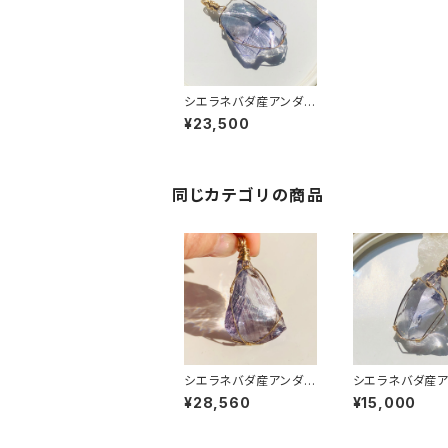
シエラネバダ産アンダラ
クリスタル★宝石質~G
¥23,500
em Violet Sovereig
n Amethyst ~【世界で
1つだけのアンダラペン
ダントトップ】
同じカテゴリの商品
シエラネバダ産アンダラ
シエラネバダ産ア
クリスタル★宝石質~G
クリスタル★宝石
¥28,560
¥15,000
em banded Violet S
em Violet Sov
overeign Amethyst
n Amethyst 
~【世界で1つだけのアン
1つだけのアンダ