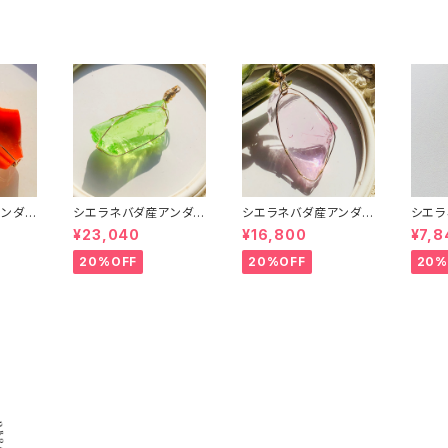
ダントトップ】
ダントトップ】
プ】
ンダラ
シエラネバダ産アンダラ
シエラネバダ産アンダラ
シエラ
質～G
クリスタル★～Gem Et
クリスタル★宝石質～G
クリス
¥23,040
¥16,800
¥7,8
ian S
ernal Spring～【世界
em Hart Of Got Wthi
em He
で1つだ
で1つだけのアンダラペ
Pink～【世界で1つだけ
th P
20%OFF
20%OFF
20%
ダント
ンダントトップ】
のアンダラペンダントト
けのア
ップ】
ペンダ