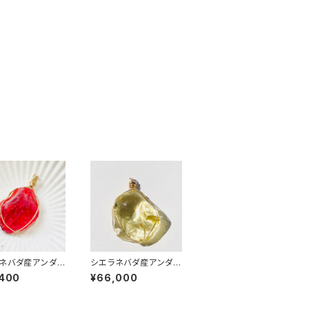
ネバダ産アンダラ
シエラネバダ産アンダラ
タル ★宝石質~G
クリスタル★宝石質～G
,400
¥66,000
murian Sunris
em Solaris～【世界で
 【世界で1つだけの
1つだけのアンダラペン
ラペンダントトッ
ダントトップ】