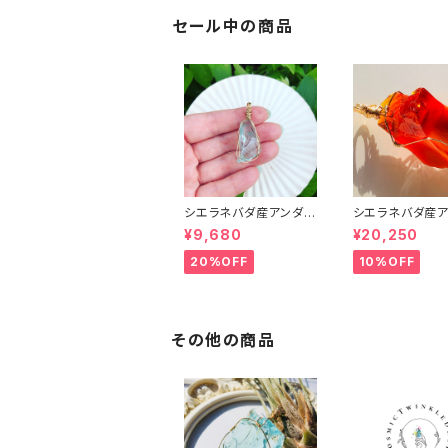
ダラペンダントトップ】※
ダントトップ】
50㎝14kgf小豆チェー
セール中の商品
ン付き
シエラネバダ産アンダラ
シエラネバダ産ア
クリスタル★宝石質～G
クリスタル★宝石
¥9,680
¥20,250
em Cyan Angel～【世
em Rare Lemur
界で1つだけのアンダラ
unrise～【世界
20%OFF
10%OFF
ペンダントトップ】
けのアンダラペン
トップ】
その他の商品