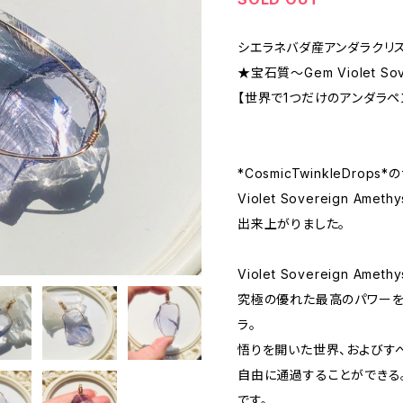
シエラネバダ産アンダラクリ
★宝石質～Gem Violet Sove
【世界で1つだけのアンダラペ
*CosmicTwinkleDro
Violet Sovereign A
出来上がりました。
Violet Sovereign Amet
究極の優れた最高のパワー
ラ。
悟りを開いた世界、およびす
自由に通過することができる
です。