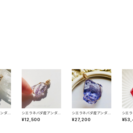
ンダラ
シエラネバダ産アンダラ
シエラネバダ産アンダラ
シエラ
質~G
クリスタル★宝石質~G
クリスタル★宝石質~G
クリス
¥12,500
¥27,200
¥53
ereig
em Violet Sovereig
em Violet Sovereig
em Le
~【世界で
n Amethyst ~【世界で
n Amethyst ~【世界で
e ~
ラペン
1つだけのアンダラペン
1つだけのアンダラペン
アンダ