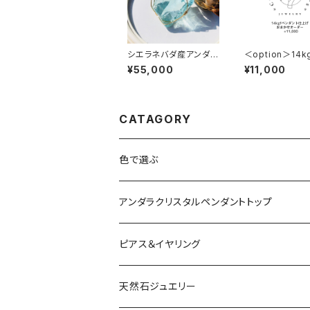
シエラネバダ産アンダラ
＜option＞14k
クリスタル★宝石質～G
ダント仕上げ★ 
¥55,000
¥11,000
em Cyan Angel～【世
せオーダー +11,
界で1つだけのアンダラ
ペンダントトップ】
CATAGORY
色で選ぶ
ブルー
アンダラクリスタルペンダントトップ
ピンク
Amber
ピアス＆イヤリング
レッド
Angel Aura
天然石ジュエリー