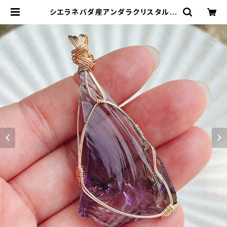
シエラネバダ産アンダラクリスタル★
宝石質~Gem Violet Sovereign
Amethyst ~【世界で1つだけのアン
ダラペンダントトップ】 | アンダラク
リスタル &天然石ジュエリー*Cosmi
c Twinkle Drops *