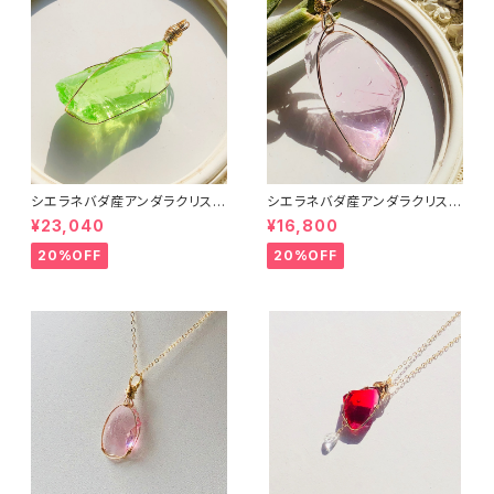
シエラネバダ産アンダラクリスタ
シエラネバダ産アンダラクリスタ
ル★～Gem Eternal Spring～
ル★宝石質～Gem Hart Of G
¥23,040
¥16,800
【世界で1つだけのアンダラペン
ot Wthi Pink～【世界で1つだ
ダントトップ】
けのアンダラペンダントトップ】
20%OFF
20%OFF