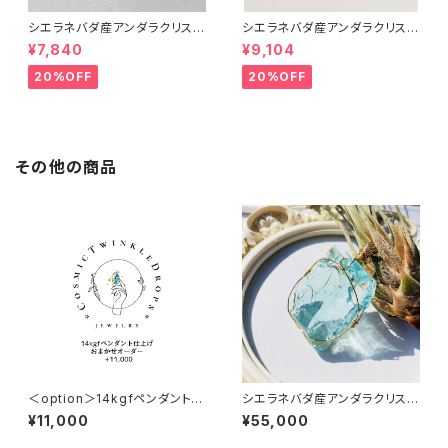
シエラネバダ産アンダラクリスタ
シエラネバダ産アンダラクリスタ
ル★宝石質~Gem Heart of G
ル★宝石質～Gem Raspberr
¥7,840
¥9,104
od With Pink~【世界で1つだけ
y ～【世界で1つだけのアンダラ
のアンダラクリスタルペンダン
ペンダントトップ】
20%OFF
20%OFF
ト】
その他の商品
＜option＞14kgfペンダント仕
シエラネバダ産アンダラクリスタ
上げ★ おまかせオーダー +11,
ル★宝石質～Gem Cyan Ang
¥11,000
¥55,000
000円
el～【世界で1つだけのアンダラ
ペンダントトップ】