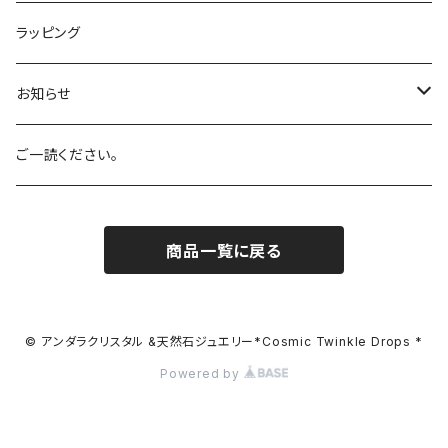
オレンジ
Azul Elysium
サンストーン
ラッピング
ホワイト
Aqua
ルチルクォーツ
お知らせ
バイオレット
Celestial Gold
アーカンソー産スモーキークォーツ
SALE!
ご一読ください。
ブラック
Eternal Spring
ローズクォーツ
商品一覧に戻る
マルチカラー
Celestial Heart
ピンクトルマリン
レアカラー
Celestial Sapphire
アクアマリン
© アンダラクリスタル &天然石ジュエリー*Cosmic Twinkle Drops *
Powered by
Cosmic Ice
シトリン