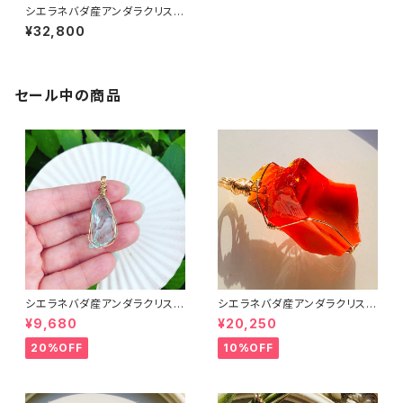
シエラネバダ産アンダラクリスタ
ル★宝石質~Gem Violet Sov
¥32,800
ereign Amethyst ~【世界で1
つだけのアンダラペンダントトッ
プ】
セール中の商品
シエラネバダ産アンダラクリスタ
シエラネバダ産アンダラクリスタ
ル★宝石質～Gem Cyan Ang
ル★宝石質～Gem Rare Lem
¥9,680
¥20,250
el～【世界で1つだけのアンダラ
urian Sunrise～【世界で1つだ
ペンダントトップ】
けのアンダラペンダントトップ】
20%OFF
10%OFF