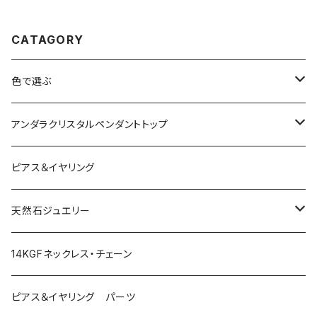
CATAGORY
色で選ぶ
ブルー
アンダラクリスタルペンダントトップ
ピンク
Amber
ピアス＆イヤリング
レッド
Angel Aura
天然石ジュエリー
イエロー
Angel Aura Cismic Ice
ハーキマーダイヤモンド
14KGFネックレス・チェーン
グリーン
Angel Aura Pink
ブラックガーデンスモーキークォーツ
ピアス＆イヤリング パーツ