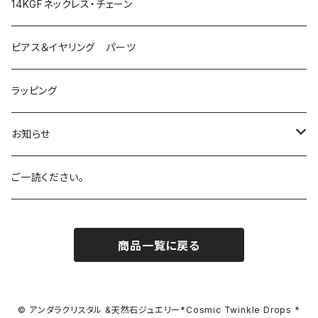
イエロー
Angel Aura Cismic Ice
ハーキマーダイヤモンド
14KGFネックレス・チェーン
グリーン
Angel Aura Pink
ブラックガーデンスモーキークォーツ
ピアス＆イヤリング パーツ
オレンジ
Azul Elysium
サンストーン
ラッピング
ホワイト
Aqua
ルチルクォーツ
お知らせ
バイオレット
Celestial Gold
アーカンソー産スモーキークォーツ
SALE!
ご一読ください。
ブラック
Eternal Spring
ローズクォーツ
商品一覧に戻る
マルチカラー
Celestial Heart
ピンクトルマリン
レアカラー
Celestial Sapphire
アクアマリン
© アンダラクリスタル &天然石ジュエリー*Cosmic Twinkle Drops *