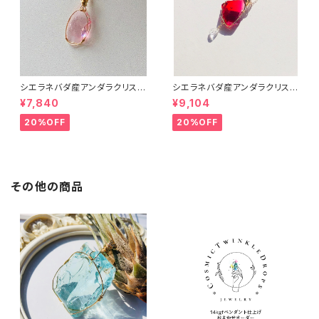
シエラネバダ産アンダラクリスタ
シエラネバダ産アンダラクリスタ
ル★宝石質~Gem Heart of G
ル★宝石質～Gem Raspberr
¥7,840
¥9,104
od With Pink~【世界で1つだけ
y ～【世界で1つだけのアンダラ
のアンダラクリスタルペンダン
ペンダントトップ】
20%OFF
20%OFF
ト】
その他の商品