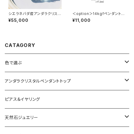
シエラネバダ産アンダラクリスタ
＜option＞14kgfペンダント仕
ル★宝石質～Gem Cyan Ang
上げ★ おまかせオーダー +11,
¥55,000
¥11,000
el～【世界で1つだけのアンダラ
000円
ペンダントトップ】
CATAGORY
色で選ぶ
ブルー
アンダラクリスタルペンダントトップ
ピンク
Amber
ピアス＆イヤリング
レッド
Angel Aura
天然石ジュエリー