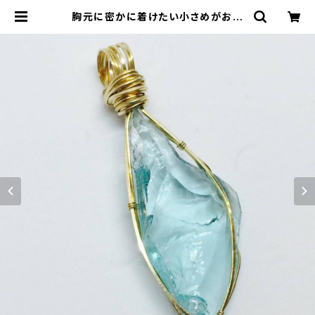
胸元に密かに着けたい小さめがお好
みの方にもおすすめ♡アンダラクリス
タルペンダント～シアンエンジェル～
【世界で1つだけのアンダラクリスタル
ジュエリー】＜16KGP喜平ネックレス
50㎝＞付き | アンダラクリスタル &
天然石ジュエリー*Cosmic Twinkl
e Drops *