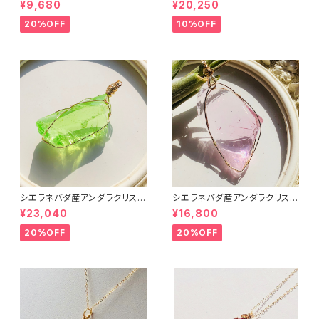
¥9,680
¥20,250
el～【世界で1つだけのアンダラ
urian Sunrise～【世界で1つだ
ペンダントトップ】
けのアンダラペンダントトップ】
20%OFF
10%OFF
シエラネバダ産アンダラクリスタ
シエラネバダ産アンダラクリスタ
ル★～Gem Eternal Spring～
ル★宝石質～Gem Hart Of G
¥23,040
¥16,800
【世界で1つだけのアンダラペン
ot Wthi Pink～【世界で1つだ
ダントトップ】
けのアンダラペンダントトップ】
20%OFF
20%OFF