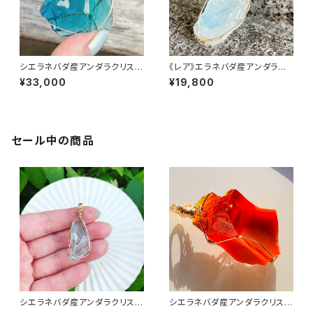
シエラネバダ産アンダラクリスタ
《レア》エラネバダ産アンダラク
ル★宝石質～Gem Star light
リスタル★～Cosmic Ice Eles
¥33,000
¥19,800
Elestial sapphire～【世界で1
tial Sapphire Seafoam～
つだけのアンダラペンダントトッ
【世界で1つだけのアンダラペン
プ】
ダントトップ】
セール中の商品
シエラネバダ産アンダラクリスタ
シエラネバダ産アンダラクリスタ
ル★宝石質～Gem Cyan Ang
ル★宝石質～Gem Rare Lem