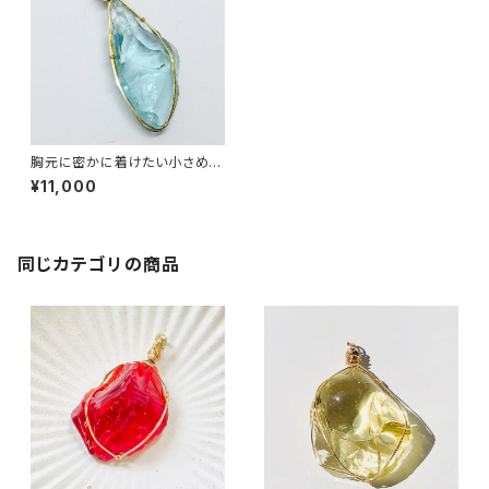
胸元に密かに着けたい小さめが
お好みの方にもおすすめ♡アン
¥11,000
ダラクリスタルペンダント～シア
ンエンジェル～【世界で1つだけ
のアンダラクリスタルジュエリ
ー】＜16KGP喜平ネックレス50
㎝＞付き
同じカテゴリの商品