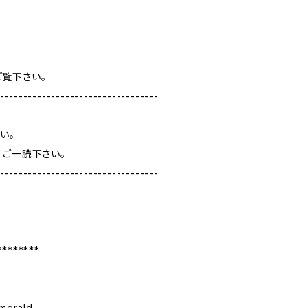
覧下さい。
----------------------------------
い。
てご一読下さい。
----------------------------------
********
merald