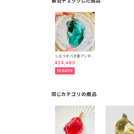
最近チェックした商品
シエラネバダ産アンダラ
クリスタル★宝石質～G
¥24,480
eｍ blue green Eme
rald～【世界に1つだけ
15%OFF
のアンダラペンダントト
ップ】
同じカテゴリの商品