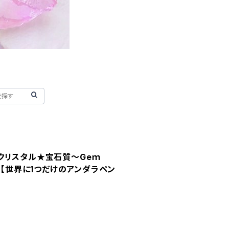
クリスタル★宝石質～Geｍ
ald～【世界に1つだけのアンダラペン