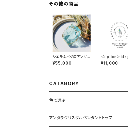
その他の商品
シエラネバダ産アンダラ
＜option＞14k
クリスタル★宝石質～G
ダント仕上げ★ 
¥55,000
¥11,000
em Cyan Angel～【世
せオーダー +11,
界で1つだけのアンダラ
ペンダントトップ】
CATAGORY
色で選ぶ
ブルー
アンダラクリスタルペンダントトップ