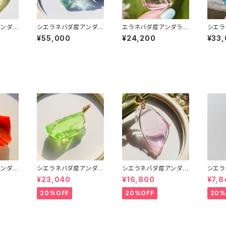
ンダラ
シエラネバダ産アンダラ
エラネバダ産アンダラク
シエラ
質～G
クリスタル★宝石質～G
リスタル★宝石質～Ge
クリス
¥55,000
¥24,200
¥33
【世界で
em Cyan Angel～【世
m Lions Hart～【世界
em St
ラペン
界で1つだけのアンダラ
で1つだけのアンダラペ
l sa
ペンダントトップ】
ンダントトップ】
つだけ
ダント
ンダラ
シエラネバダ産アンダラ
シエラネバダ産アンダラ
シエラ
質～G
クリスタル★～Gem Et
クリスタル★宝石質～G
クリス
¥23,040
¥16,800
¥7,8
ian S
ernal Spring～【世界
em Hart Of Got Wthi
em He
で1つだ
で1つだけのアンダラペ
Pink～【世界で1つだけ
th P
20%OFF
20%OFF
20%
ダント
ンダントトップ】
のアンダラペンダントト
けのア
ップ】
ペンダ