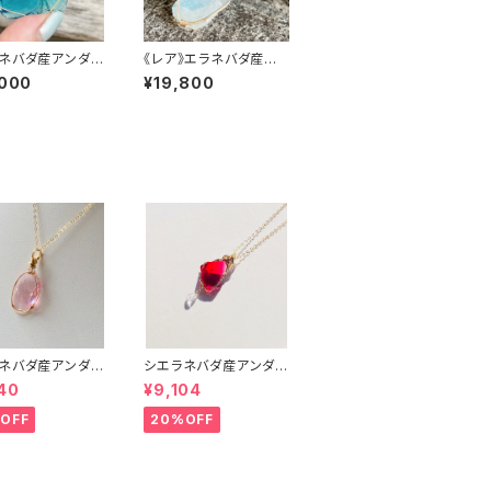
ネバダ産アンダラ
《レア》エラネバダ産ア
タル★宝石質～G
ンダラクリスタル★～C
,000
¥19,800
ar light Elestia
osmic Ice Elestial S
pphire～【世界で1
apphire Seafoam～
のアンダラペン
【世界で1つだけのアン
トップ】
ダラペンダントトップ】
ネバダ産アンダラ
シエラネバダ産アンダラ
タル★宝石質~G
クリスタル★宝石質～G
40
¥9,104
art of God Wi
em Raspberry ～【世
ink~【世界で1つだ
界で1つだけのアンダラ
OFF
20%OFF
ンダラクリスタル
ペンダントトップ】
ント】