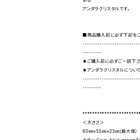
アンダラクリスタルです。
■商品購入前に必ず下記をご
---------------------------
---------
★ご購入前に必ずご一読下さ
★アンダラクリスタルについ
---------------------------
---------
***********************
＜大きさ＞
60㎜×55㎜×23㎜(最大値）
カラー:Geｍ blue green E