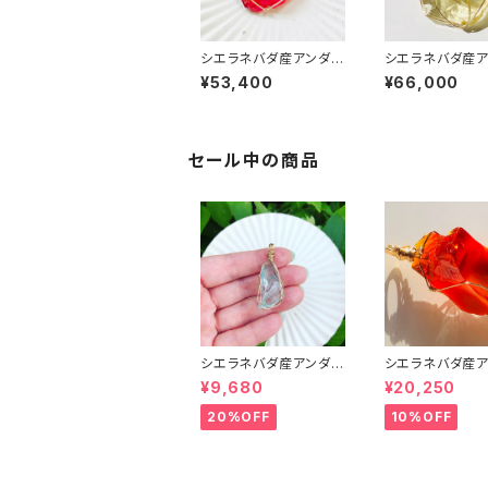
シエラネバダ産アンダラ
シエラネバダ産ア
クリスタル ★宝石質~G
クリスタル★宝石
¥53,400
¥66,000
em Lemurian Sunris
em Solaris～
e ~ 【世界で1つだけの
1つだけのアンダ
アンダラペンダントトッ
ダントトップ】
プ】
セール中の商品
シエラネバダ産アンダラ
シエラネバダ産ア
クリスタル★宝石質～G
クリスタル★宝石
¥9,680
¥20,250
em Cyan Angel～【世
em Rare Lemur
界で1つだけのアンダラ
unrise～【世界
20%OFF
10%OFF
ペンダントトップ】
けのアンダラペン
トップ】