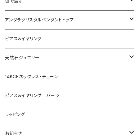
色で選ぶ
ブルー
アンダラクリスタルペンダントトップ
ピンク
Amber
ピアス＆イヤリング
レッド
Angel Aura
天然石ジュエリー
イエロー
Angel Aura Cismic Ice
ハーキマーダイヤモンド
14KGFネックレス・チェーン
グリーン
Angel Aura Pink
ブラックガーデンスモーキークォーツ
ピアス＆イヤリング パーツ
オレンジ
Azul Elysium
サンストーン
ラッピング
ホワイト
Aqua
ルチルクォーツ
お知らせ