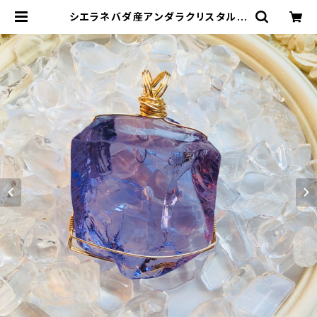
シエラネバダ産アンダラクリスタル★
宝石質/GemViolet【世界で1つだけ
のアンダラペンダントトップ】 | アン
ダラクリスタル &天然石ジュエリー*
Cosmic Twinkle Drops *