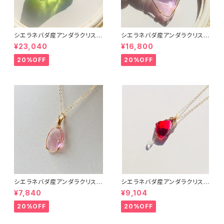
シエラネバダ産アンダラクリスタ
シエラネバダ産アンダラクリスタ
ル★～Gem Eternal Spring～
ル★宝石質～Gem Hart Of G
¥23,040
¥16,800
【世界で1つだけのアンダラペン
ot Wthi Pink～【世界で1つだ
ダントトップ】
けのアンダラペンダントトップ】
20%OFF
20%OFF
シエラネバダ産アンダラクリスタ
シエラネバダ産アンダラクリスタ
ル★宝石質~Gem Heart of G
ル★宝石質～Gem Raspberr
¥7,840
¥9,104
od With Pink~【世界で1つだけ
y ～【世界で1つだけのアンダラ
のアンダラクリスタルペンダン
ペンダントトップ】
20%OFF
20%OFF
ト】