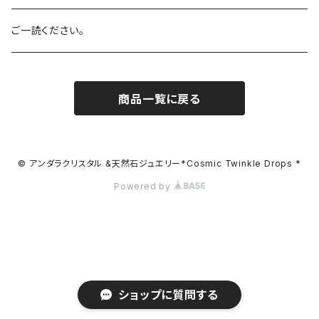
バイオレット
Celestial Gold
アーカンソー産スモーキークォーツ
SALE!
ご一読ください。
ブラック
Eternal Spring
ローズクォーツ
商品一覧に戻る
マルチカラー
Celestial Heart
ピンクトルマリン
レアカラー
Celestial Sapphire
アクアマリン
© アンダラクリスタル &天然石ジュエリー*Cosmic Twinkle Drops *
Powered by
Cosmic Ice
シトリン
Cyan Angel
Desert Rose
ショップに質問する