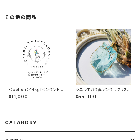
その他の商品
＜option＞14kgfペンダント仕
シエラネバダ産アンダラクリスタ
上げ★ おまかせオーダー +11,
ル★宝石質～Gem Cyan Ang
¥11,000
¥55,000
000円
el～【世界で1つだけのアンダラ
ペンダントトップ】
CATAGORY