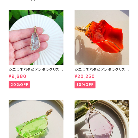
シエラネバダ産アンダラクリスタ
シエラネバダ産アンダラクリスタ
ル★宝石質～Gem Cyan Ang
ル★宝石質～Gem Rare Lem
¥9,680
¥20,250
el～【世界で1つだけのアンダラ
urian Sunrise～【世界で1つだ
ペンダントトップ】
けのアンダラペンダントトップ】
20%OFF
10%OFF