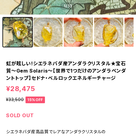
1
/13
虹が眩しい!シエラネバダ産アンダラクリスタル★宝石
質～Gem Solaris～【世界で1つだけのアンダラペンダ
ントトップ】セドナ・ベルロックエネルギーチャージ
¥28,475
¥33,500
15%OFF
SOLD OUT
シエラネバダ産高品質でレアなアンダラクリスタルの