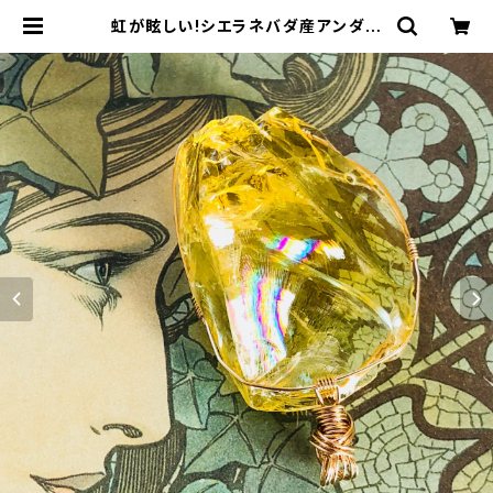
虹が眩しい!シエラネバダ産アンダラ
クリスタル★宝石質～Gem Solaris
～【世界で1つだけのアンダラペンダン
トトップ】セドナ・ベルロックエネルギ
ーチャージ | アンダラクリスタル &天
然石ジュエリー*Cosmic Twinkle
Drops *