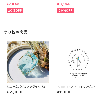
ル★宝石質~Gem Heart of G
ル★宝石質～Gem Raspberr
¥7,840
¥9,104
od With Pink~【世界で1つだけ
y ～【世界で1つだけのアンダラ
のアンダラクリスタルペンダン
ペンダントトップ】
20%OFF
20%OFF
ト】
その他の商品
シエラネバダ産アンダラクリスタ
＜option＞14kgfペンダント仕
ル★宝石質～Gem Cyan Ang
上げ★ おまかせオーダー +11,
¥55,000
¥11,000
el～【世界で1つだけのアンダラ
000円
ペンダントトップ】