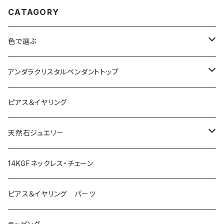
CATAGORY
色で選ぶ
ブルー
アンダラクリスタルペンダントトップ
ピンク
Amber
ピアス＆イヤリング
レッド
Angel Aura
天然石ジュエリー
イエロー
Angel Aura Cismic Ice
ハーキマーダイヤモンド
14KGFネックレス・チェーン
グリーン
Angel Aura Pink
ブラックガーデンスモーキークォーツ
ピアス＆イヤリング パーツ
オレンジ
Azul Elysium
サンストーン