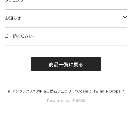
ラッピング
ホワイト
Aqua
ルチルクォーツ
お知らせ
バイオレット
Celestial Gold
アーカンソー産スモーキークォーツ
SALE!
ご一読ください。
ブラック
Eternal Spring
ローズクォーツ
商品一覧に戻る
マルチカラー
Celestial Heart
ピンクトルマリン
レアカラー
Celestial Sapphire
アクアマリン
© アンダラクリスタル &天然石ジュエリー*Cosmic Twinkle Drops *
Powered by
Cosmic Ice
シトリン
Cyan Angel