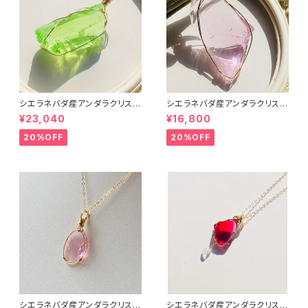
シエラネバダ産アンダラクリスタ
シエラネバダ産アンダラクリスタ
ル★～Gem Eternal Spring～
ル★宝石質～Gem Hart Of G
¥23,040
¥16,800
【世界で1つだけのアンダラペン
ot Wthi Pink～【世界で1つだ
ダントトップ】
けのアンダラペンダントトップ】
20%OFF
20%OFF
シエラネバダ産アンダラクリスタ
シエラネバダ産アンダラクリスタ