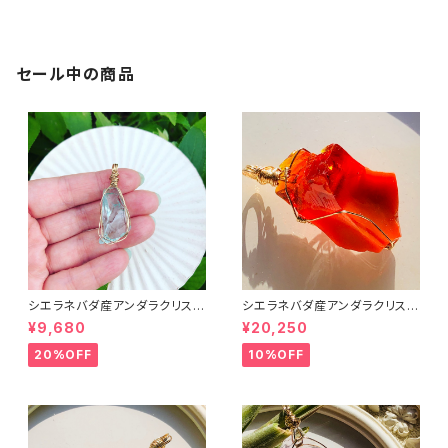
ダントトップ】
ダントトップ】
セール中の商品
シエラネバダ産アンダラクリスタ
シエラネバダ産アンダラクリスタ
ル★宝石質～Gem Cyan Ang
ル★宝石質～Gem Rare Lem
¥9,680
¥20,250
el～【世界で1つだけのアンダラ
urian Sunrise～【世界で1つだ
ペンダントトップ】
けのアンダラペンダントトップ】
20%OFF
10%OFF