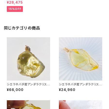
ダラクリスタル★宝石質～Gem
¥28,475
Solaris～【世界で1つだけのア
ンダラペンダントトップ】セドナ・
15%OFF
ベルロックエネルギーチャージ
同じカテゴリの商品
シエラネバダ産アンダラクリスタ
シエラネバダ産アンダラクリスタ
ル★宝石質～Gem Solaris～
ル ★宝石質～Gem Solaris～
¥66,000
¥24,960
【世界で1つだけのアンダラペン
【世界で1つだけのアンダラペン
ダントトップ】
ダントトップ】