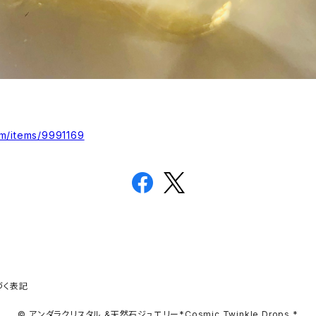
om/items/9991169
づく表記
© アンダラクリスタル &天然石ジュエリー*Cosmic Twinkle Drops *