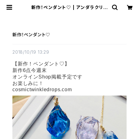
新作！ペンダント♡ | アンダラクリス
タル &天然石ジュエリー*Cosmic T
winkle Drops *
新作！ペンダント♡
2018/10/19 13:29
【新作！ペンダント♡】
新作6点今週末
オンラインShop掲載予定です
お楽しみに！
cosmictwinkledrops.com